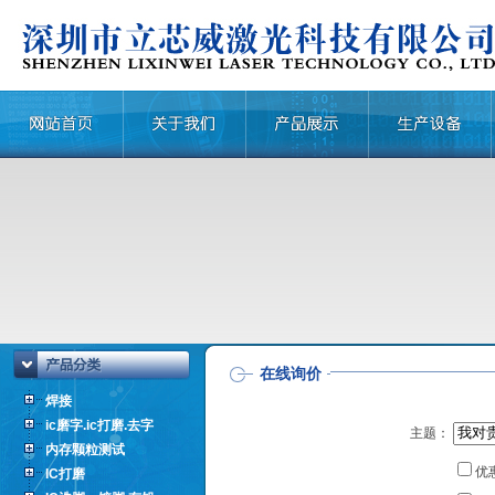
在线询价
焊接
ic磨字.ic打磨.去字
主题：
内存颗粒测试
优
IC打磨