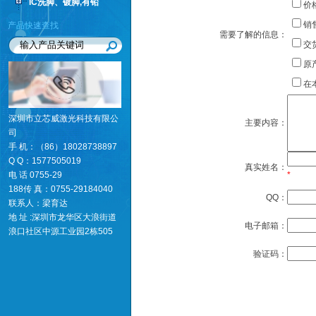
IC洗脚、镀脚,有铅
价
销
产品快速查找
需要了解的信息：
交
原
在
深圳市立芯威激光科技有限公
主要内容：
司
手 机：（86）18028738897
Q Q：1577505019
真实姓名：
电 话 0755-29
*
188传 真：0755-29184040
QQ：
联系人：梁育达
地 址 :深圳市龙华区大浪街道
电子邮箱：
浪口社区中源工业园2栋505
验证码：